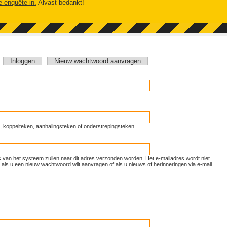
e enquête in.
Alvast bedankt!
tieve tabblad)
Inloggen
Nieuw wachtwoord aanvragen
unt, koppelteken, aanhalingsteken of onderstrepingsteken.
ls van het systeem zullen naar dit adres verzonden worden. Het e-mailadres wordt niet
als u een nieuw wachtwoord wilt aanvragen of als u nieuws of herinneringen via e-mail