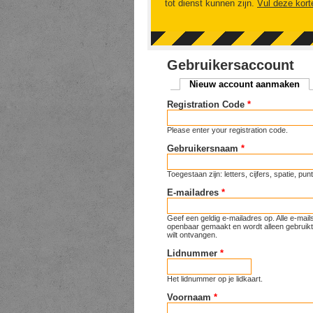
tot dienst kunnen zijn.
Vul deze kort
Gebruikersaccount
Nieuw account aanmaken
(ac
Primaire tabs
Registration Code
*
Please enter your registration code.
Gebruikersnaam
*
Toegestaan zijn: letters, cijfers, spatie, p
E-mailadres
*
Geef een geldig e-mailadres op. Alle e-mai
openbaar gemaakt en wordt alleen gebruikt 
wilt ontvangen.
Lidnummer
*
Het lidnummer op je lidkaart.
Voornaam
*