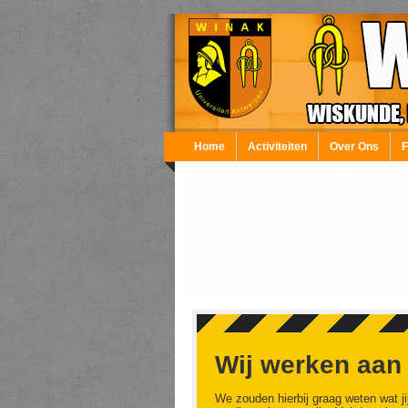
Overslaan en naar de inhoud gaan
Home
Activiteiten
Over Ons
Wij werken aan
We zouden hierbij graag weten wat ji