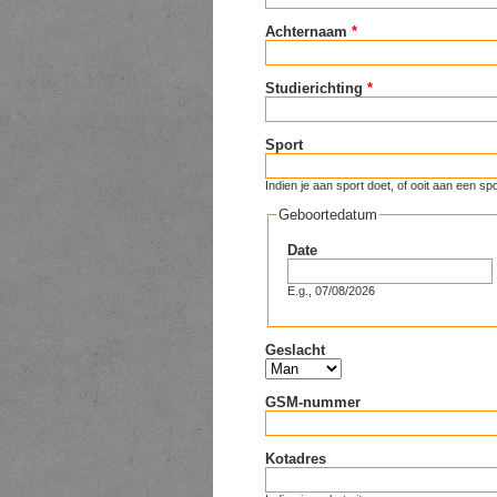
Achternaam
*
Studierichting
*
Sport
Indien je aan sport doet, of ooit aan een
Geboortedatum
Date
E.g., 07/08/2026
Geslacht
GSM-nummer
Kotadres