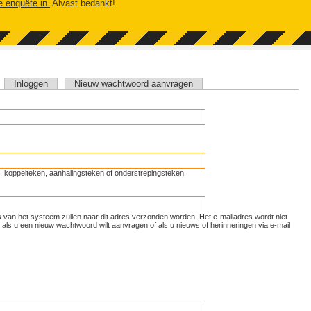
e enquête in.
Alvast bedankt!
tieve tabblad)
Inloggen
Nieuw wachtwoord aanvragen
unt, koppelteken, aanhalingsteken of onderstrepingsteken.
ls van het systeem zullen naar dit adres verzonden worden. Het e-mailadres wordt niet
als u een nieuw wachtwoord wilt aanvragen of als u nieuws of herinneringen via e-mail