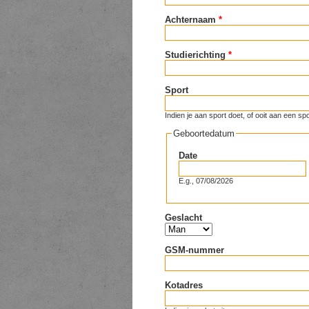
Achternaam
*
Studierichting
*
Sport
Indien je aan sport doet, of ooit aan een
Geboortedatum
Date
E.g., 07/08/2026
Geslacht
GSM-nummer
Kotadres