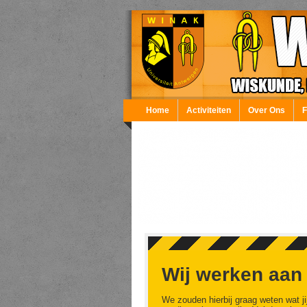
Overslaan en naar de inhoud gaan
Home
Activiteiten
Over Ons
Wij werken aan
We zouden hierbij graag weten wat ji