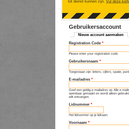
tot dienst kunnen zijn.
Vul deze kort
Gebruikersaccount
Nieuw account aanmaken
(ac
Primaire tabs
Registration Code
*
Please enter your registration code.
Gebruikersnaam
*
Toegestaan zijn: letters, cijfers, spatie, p
E-mailadres
*
Geef een geldig e-mailadres op. Alle e-mai
openbaar gemaakt en wordt alleen gebruikt 
wilt ontvangen.
Lidnummer
*
Het lidnummer op je lidkaart.
Voornaam
*