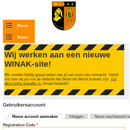
Overslaan en naar de inhoud gaan
Menu
Menu
Wij werken aan een nieuwe
WINAK-site!
We zouden hierbij graag weten wat jij van onze site verwacht. Vertel
ons hoe wij jou via de website het beste tot dienst kunnen zijn.
Vul
deze korte enquête in.
Alvast bedankt!
Gebruikersaccount
Nieuw account aanmaken
(actieve tabblad)
Inloggen
Nieuw wachtwoord a
Primaire tabs
Registration Code
*