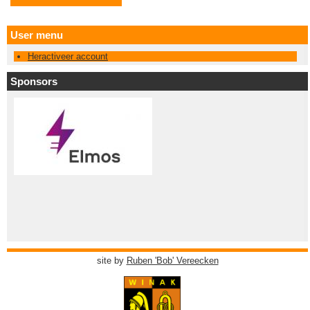
User menu
Heractiveer account
Sponsors
site by
Ruben 'Bob' Vereecken