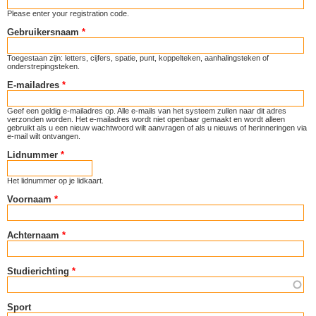
Please enter your registration code.
Gebruikersnaam
*
Toegestaan zijn: letters, cijfers, spatie, punt, koppelteken, aanhalingsteken of
onderstrepingsteken.
E-mailadres
*
Geef een geldig e-mailadres op. Alle e-mails van het systeem zullen naar dit adres
verzonden worden. Het e-mailadres wordt niet openbaar gemaakt en wordt alleen
gebruikt als u een nieuw wachtwoord wilt aanvragen of als u nieuws of herinneringen via
e-mail wilt ontvangen.
Lidnummer
*
Het lidnummer op je lidkaart.
Voornaam
*
Achternaam
*
Studierichting
*
Sport