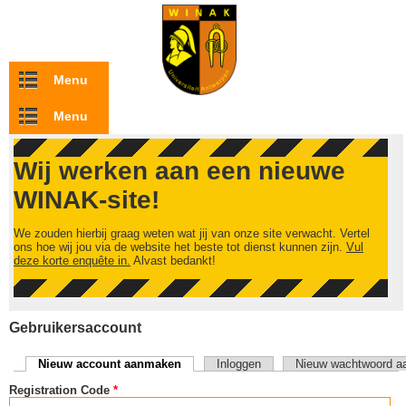
Overslaan en naar de inhoud gaan
Menu
Menu
Wij werken aan een nieuwe
WINAK-site!
We zouden hierbij graag weten wat jij van onze site verwacht. Vertel
ons hoe wij jou via de website het beste tot dienst kunnen zijn.
Vul
deze korte enquête in.
Alvast bedankt!
Gebruikersaccount
Nieuw account aanmaken
(actieve tabblad)
Inloggen
Nieuw wachtwoord a
Primaire tabs
Registration Code
*