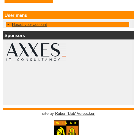
User menu
Heractiveer account
Sponsors
site by
Ruben 'Bob' Vereecken