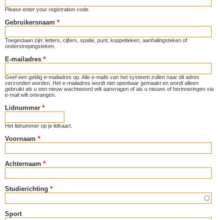
Please enter your registration code.
Gebruikersnaam
*
Toegestaan zijn: letters, cijfers, spatie, punt, koppelteken, aanhalingsteken of
onderstrepingsteken.
E-mailadres
*
Geef een geldig e-mailadres op. Alle e-mails van het systeem zullen naar dit adres
verzonden worden. Het e-mailadres wordt niet openbaar gemaakt en wordt alleen
gebruikt als u een nieuw wachtwoord wilt aanvragen of als u nieuws of herinneringen via
e-mail wilt ontvangen.
Lidnummer
*
Het lidnummer op je lidkaart.
Voornaam
*
Achternaam
*
Studierichting
*
Sport