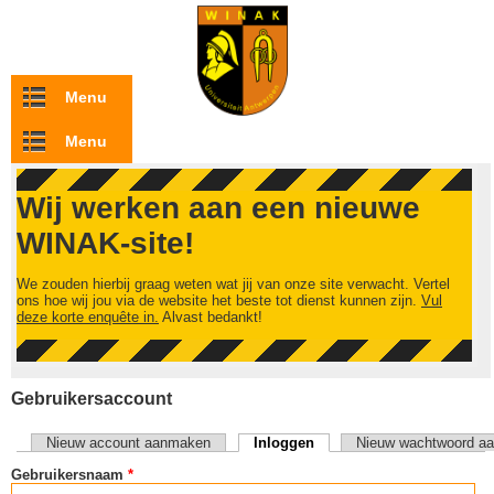
Overslaan en naar de inhoud gaan
Menu
Menu
Wij werken aan een nieuwe
WINAK-site!
We zouden hierbij graag weten wat jij van onze site verwacht. Vertel
ons hoe wij jou via de website het beste tot dienst kunnen zijn.
Vul
deze korte enquête in.
Alvast bedankt!
Gebruikersaccount
Nieuw account aanmaken
Inloggen
(actieve tabblad)
Nieuw wachtwoord aa
Primaire tabs
Gebruikersnaam
*