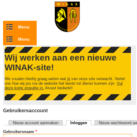
Overslaan en naar de inhoud gaan
Menu
Menu
Wij werken aan een nieuwe
WINAK-site!
We zouden hierbij graag weten wat jij van onze site verwacht. Vertel
ons hoe wij jou via de website het beste tot dienst kunnen zijn.
Vul
deze korte enquête in.
Alvast bedankt!
Gebruikersaccount
Nieuw account aanmaken
Inloggen
(actieve tabblad)
Nieuw wachtwoord aa
Primaire tabs
Gebruikersnaam
*