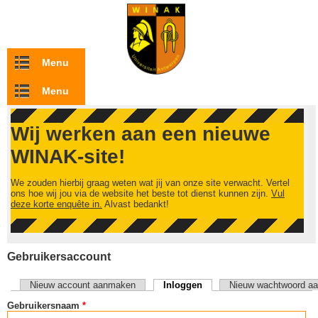
Overslaan en naar de inhoud gaan
Menu
Menu
Wij werken aan een nieuwe
WINAK-site!
We zouden hierbij graag weten wat jij van onze site verwacht. Vertel
ons hoe wij jou via de website het beste tot dienst kunnen zijn.
Vul
deze korte enquête in.
Alvast bedankt!
Gebruikersaccount
Nieuw account aanmaken
Inloggen
(actieve tabblad)
Nieuw wachtwoord aa
Primaire tabs
Gebruikersnaam
*