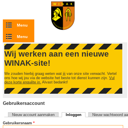
Overslaan en naar de inhoud gaan
Menu
Menu
Wij werken aan een nieuwe
WINAK-site!
We zouden hierbij graag weten wat jij van onze site verwacht. Vertel
ons hoe wij jou via de website het beste tot dienst kunnen zijn.
Vul
deze korte enquête in.
Alvast bedankt!
Gebruikersaccount
Nieuw account aanmaken
Inloggen
(actieve tabblad)
Nieuw wachtwoord aa
Primaire tabs
Gebruikersnaam
*