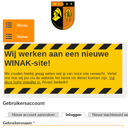
Overslaan en naar de inhoud gaan
Menu
Menu
Wij werken aan een nieuwe
WINAK-site!
We zouden hierbij graag weten wat jij van onze site verwacht. Vertel
ons hoe wij jou via de website het beste tot dienst kunnen zijn.
Vul
deze korte enquête in.
Alvast bedankt!
Gebruikersaccount
Nieuw account aanmaken
Inloggen
(actieve tabblad)
Nieuw wachtwoord aa
Primaire tabs
Gebruikersnaam
*