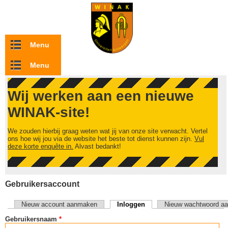
Overslaan en naar de inhoud gaan
Menu
Menu
Wij werken aan een nieuwe
WINAK-site!
We zouden hierbij graag weten wat jij van onze site verwacht. Vertel
ons hoe wij jou via de website het beste tot dienst kunnen zijn.
Vul
deze korte enquête in.
Alvast bedankt!
Gebruikersaccount
Nieuw account aanmaken
Inloggen
(actieve tabblad)
Nieuw wachtwoord aa
Primaire tabs
Gebruikersnaam
*