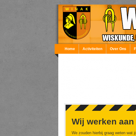
Overslaan en naar de inhoud gaan
Home
Activiteiten
Over Ons
Wij werken aan
We zouden hierbij graag weten wat ji