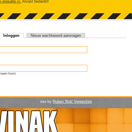
e enquête in.
Alvast bedankt!
Inloggen
(actieve tabblad)
Nieuw wachtwoord aanvragen
naam hoort.
site by
Ruben 'Bob' Vereecken