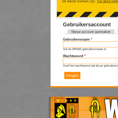
tot dienst kunnen zijn.
Vul deze kort
Gebruikersaccount
Nieuw account aanmaken
Primaire tabs
Gebruikersnaam
*
Vul uw WINAK-gebruikersnaam in.
Wachtwoord
*
Geef het wachtwoord dat bij uw gebruikers