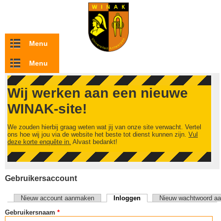
Overslaan en naar de inhoud gaan
Menu
Menu
Wij werken aan een nieuwe
WINAK-site!
We zouden hierbij graag weten wat jij van onze site verwacht. Vertel
ons hoe wij jou via de website het beste tot dienst kunnen zijn.
Vul
deze korte enquête in.
Alvast bedankt!
Gebruikersaccount
Nieuw account aanmaken
Inloggen
(actieve tabblad)
Nieuw wachtwoord aa
Primaire tabs
Gebruikersnaam
*