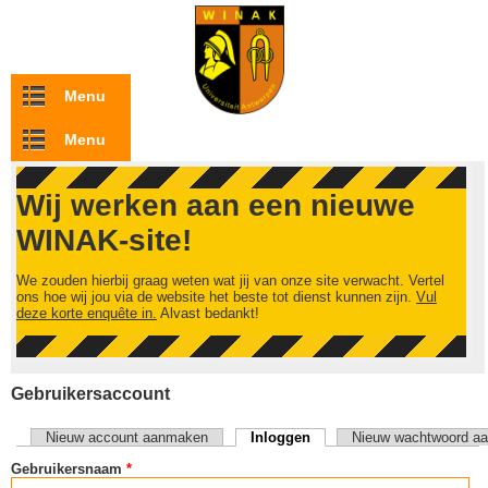
Overslaan en naar de inhoud gaan
Menu
Menu
Wij werken aan een nieuwe
WINAK-site!
We zouden hierbij graag weten wat jij van onze site verwacht. Vertel
ons hoe wij jou via de website het beste tot dienst kunnen zijn.
Vul
deze korte enquête in.
Alvast bedankt!
Gebruikersaccount
Nieuw account aanmaken
Inloggen
(actieve tabblad)
Nieuw wachtwoord aa
Primaire tabs
Gebruikersnaam
*