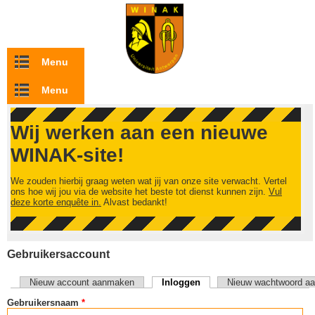
Overslaan en naar de inhoud gaan
Menu
Menu
Wij werken aan een nieuwe
WINAK-site!
We zouden hierbij graag weten wat jij van onze site verwacht. Vertel
ons hoe wij jou via de website het beste tot dienst kunnen zijn.
Vul
deze korte enquête in.
Alvast bedankt!
Gebruikersaccount
Nieuw account aanmaken
Inloggen
(actieve tabblad)
Nieuw wachtwoord aa
Primaire tabs
Gebruikersnaam
*