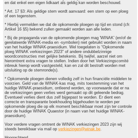
en dat enkel een eigen lidkaart als geldig kan worden beschouwd.
* Art. 17 §3: Als geldige stem wordt aanvaard: een stem op een ploeg
of een tegenstem.
* Hierbij vermelden we dat de opkomende ploegen op tijd en stond (cfr.
Artikel 16 §5) bekend zullen gemaakt worden aan alle leden.
* Bij de propaganda van de opkomende ploegen mag 'WINAK' (en/of de
gerelateerde WINAK-media en -symbolen) niet gebruikt worden in naam
van het huidige WINAK-praesidium. Wel toegelaten is “Opkomende
ploeg WINAK verkiezingen 2023" of andere ondubbelzinnige
woordconstructies met gelijke betekenis. Bij twijfel, aarzel niet om
hieromtrent extra vragen te stellen. Indien door het Verkiezingscomité
inbreuk hierop wordt vastgesteld, kan en zal dit bestraft worden met
uitsluiting op de stemronde(s).
* Opkomende ploegen dienen volledig zelf in hun financiële middelen te
voorzien. Geld van de WINAK-kas mag, mits toestemming van het
huidige WINAK-praesidium, ontleend worden, op voorwaarde dat er na
de verkiezingen geen verlies werd gemaakt op dit geleende bedrag.
Eventueel verlies dient dus zelf bijgepast te worden. Er dient een
correcte en transparante boekhouding bijgehouden te worden per
opkomende ploeg die op elk moment beschikbaar moet zijn ter controle
door de huidige WINAK Quaestor (in naam van het huidige WINAK-
praesidium).
Voor verdere vragen omtrent de WINAK verkiezingen 2023 zijn wij
steeds bereikbaar via mail op
verkiezingen@winak.be
.
Hoogachtend