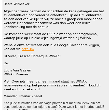
Beste WINAKker
Afgelopen week hebben de schachten de kans gekregen om het
studentenleven nog verder te ontdekken. Op de Dr!ll ontdekten
ze een deel van Wilrijk, terwijl ze ook als groep een mooi geheel
werden! Het schachtenconvent was dan weer een leuke
kennismaking met de cantus.
De komende week staat de D00p alweer op het programma,
waarop jullie op ludieke wijze ingewijd worden bij WINAK.
Wens je onze activiteiten ook in je Google Calendar te krijgen,
kan dat via
.
deze link
Ut Vivat, Crescat Floreatque WINAK!
Dixi
Louis Van Gaelen
WINAK Praeses
P.S.: Over iets meer dan een maand staat het WINAK
ledenweekend op het programma (25-27 november). Houd dit
weekend dus zeker vrij!
Maandag: Interfac - padel
Kan jij de frustraties van die vage proffen niet meer houden? Zin om
eens serieus op een balletje te slaan? Deze week is het interfac padel!