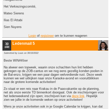
Het Verkiezingscomité,
Mateo Sierens
Ilias El Attabi
Sien Nuyens
Login
of
registreer
om te kunnen reageren
Ledenmail 5
30
okt
Submitted by
Louis
on 30/10/2022
Beste WINAKker
Na alweer een topweek, waarin onze schachten hun lint hebben
gekregen op de ZOB-cantus en we nog eens gezellig konden poolen in
de Bal-enzo, krijgen we een paar dagen welverdiende rust. Deze week
kunnen we wel uitkijken naar onze Karaoke-avond en vooruitblikken
naar de grotere komende activiteiten!
Zo staat er een reis naar Krakau in de Paasvakantie op de planning,
net als onze eerste TD binnenkort doorgaat. Ook de inschrijvingen voor
het ledenweekend zijn open; inschrijven kan via
deze link
. Hopelijk
zien we jullie in de komende weken op onze activiteiten!
Wens je onze activiteiten ook in je Google Calendar te krijgen, kan dat