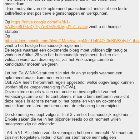
praesidium
- Een motivatie van elk opkomend praesidiumlid, inclusief een korte
zelfreflectie met positieve eigenschappen en werkpunten.
Op
https://drive.google.com/file/d/1-
VAJ5qe8O74eQT9yZaB76Ar3UVgdYs1_/view
vindt u de huidige
statuten.
Op
https://drive.google.com/file/d/1MekVw_pjpMpFUaI04O_3gBIWXdyJZ_jh/v
vindt u het huidige huishoudelijk reglement.
De regels waaraan een opkomende ploeg moet voldoen zijn terug te
vinden in Artikel 28 van het huishoudelijk reglement. Indien niet
voldaan wordt aan deze regels, zal het Verkiezingscomité de
kandidatuur moeten weigeren.
Let op: De WINAK-statuten zijn niet de enige regels waaraan een
opkomend praesidium moet voldoen.
Ook ASV heeft hieromtrent regels opgesteld, welke opgevraagd kunnen
worden bij de koepelvereniging (NOVA).
Deze externe regels vallen niet onder de bevoegdheid van het
Verkiezingscomité om te controleren, maar u bent niettemin verplicht
deze regels in acht te nemen bij het opstellen van uw opkomend
praesidium om latere problemen met de erkenning te vermijden.
De stemming verloopt volgens Titel 3 van het huishoudelijk reglement.
Enkele zaken die we in het bijzonder reeds op dit moment willen
meegeven zijn de volgende:
- Art. 5 §1: Alle leden van de vereniging hebben stemrecht. Volmachten
zijn niet toegelaten. Ieder lid kan per stemronde eenmalig een