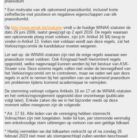
praesidium
* Een motivatie van elk opkomend praesidiumlid, inclusief korte
zelfreflectie met positieve en negatieve eigenschappen van elk
praesidiumlid.
Op
http://www.winak.be/statuten
vindt u de huidige WINAK-statuten de
dato 29 juni 2009, laatst gewijzigd op 2 april 2019. De regels waaraan
een opkomende ploeg moet voldoen, zijn (cfr. Artikel 16 §4) terug te
vinden in Artikel 13. Indien niet voldaan wordt aan deze regels, zal het
Verkiezingscomité de kandidatuur moeten weigeren.
Let wel op: de WINAK-statuten zijn niet de enige regels waaraan een
praesidium moet voldoen. Ook Kringraad heeft hieromtrent regels
opgesteld, welke nagevraagd kunnen worden bij het bestuur van ASK-
Stuwer vzw. Deze externe regels vallen niet onder de bevoegdheid van
het Verkiezingscomité om te controleren, maar we raden wel aan deze
regels in acht te nemen bij het opstellen van uw opkomend praesidium
om problemen tijdens komend academiejaar te vermijden.
De stemming verloopt volgens Artikels 16 en 17 uit de WINAK-statuten
en het verkiezingsreglement opgesteld door onzentwege (publicatie
volgt later). Enkele zaken die we in het bijzonder reeds op deze
moment willen meegeven zijn de volgende:
* Art. 17 §1: Alle leden van de vereniging hebben stemrecht.
Volmachten zijn niet toegelaten. Ieder lid kan, per stemronde eenmalig
een enkelvoudige stem uitbrengen op vertoon van een geldige lidkaart.
* Hierbij vermelden we dat lidkaarten verkocht op of na zondag 26
februari 2023 niet meer als stemgerechtigd zullen worden beschouwd