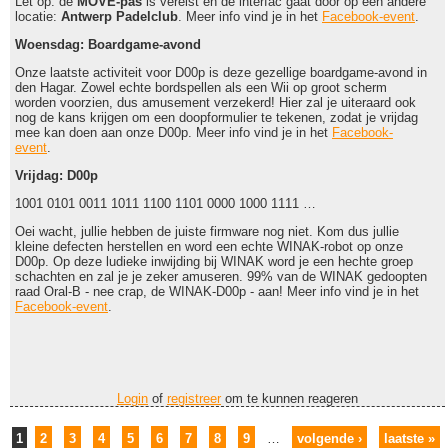
Let op: de
MOVE-pas
is vereist en de interfac gaat door op een andere
locatie:
Antwerp Padelclub
. Meer info vind je in het
Facebook-event
.
Woensdag: Boardgame-avond
Onze laatste activiteit voor D00p is deze gezellige boardgame-avond in
den Hagar. Zowel echte bordspellen als een Wii op groot scherm
worden voorzien, dus amusement verzekerd! Hier zal je uiteraard ook
nog de kans krijgen om een doopformulier te tekenen, zodat je vrijdag
mee kan doen aan onze D00p.
Meer info vind je in het
Facebook-
event
.
Vrijdag: D00p
1001 0101 0011 1011 1100 1101 0000 1000 1111 …
Oei wacht, jullie hebben de juiste firmware nog niet. Kom dus jullie
kleine defecten herstellen en word een echte WINAK-robot op onze
D00p. Op deze ludieke inwijding bij WINAK word je een hechte groep
schachten en zal je je zeker amuseren. 99% van de WINAK gedoopten
raad Oral-B - nee crap, de WINAK-D00p - aan! Meer info vind je in het
Facebook-event
.
Login
of
registreer
om te kunnen reageren
Pagina's
1
2
3
4
5
6
7
8
9
…
volgende ›
laatste »