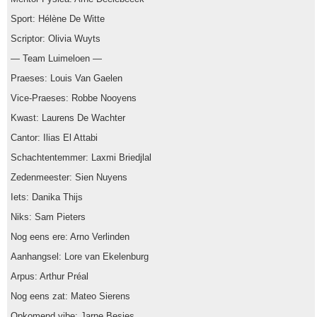
Sport: Hélène De Witte
Scriptor: Olivia Wuyts
— Team Luimeloen —
Praeses: Louis Van Gaelen
Vice-Praeses: Robbe Nooyens
Kwast: Laurens De Wachter
Cantor: Ilias El Attabi
Schachtentemmer: Laxmi Briedjlal
Zedenmeester: Sien Nuyens
Iets: Danika Thijs
Niks: Sam Pieters
Nog eens ere: Arno Verlinden
Aanhangsel: Lore van Ekelenburg
Arpus: Arthur Préal
Nog eens zat: Mateo Sierens
Opkomend vibe: Jarne Besjes