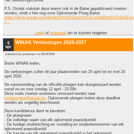
Het Verkiezingscomité
P.S. Omdat statutair deze teams ook in de Baloe gepubliceerd moeten
worden, vindt u hier nog onze Opkomende Ploeg Baloe:
https://drive.google.com/file/d/1QfvSQ1JtgmX01ZLxn2wl9VbStGX6qDEw/
u...
Login
of
registreer
om te kunnen reageren
WINAK Verkiezingen 2026-2027
6
apr
Submitted by
jarnebesjes
on 06/04/2026
Beste WINAK-leden,
De verkiezingen zullen dit jaar plaatsvinden van 20 april tot en met 24
april 2026.
De samenstelling van de officiële ploegen kan doorgestuurd worden
vanaf nu en voor zondag 12 april - 23:59h.
Deze mails moeten eveneens verstuurd worden naar
verkiezingen@winak.be
. Opkomende ploegen buiten deze deadline
worden als ongeldig beschouwd.
Deze kandidatuur dient te bevatten:
- De ploegnaam
- De volledige naam van elk opkomend praesidiumlid
- De huidige studierichting en -instelling en studentennummer van elk
opkomend praesidiumlid
- De functie van elk opkomend praesidiumlid in het opkomend