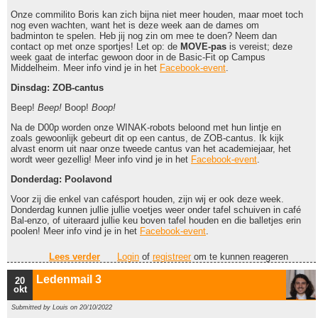
Onze commilito Boris kan zich bijna niet meer houden, maar moet toch
nog even wachten, want het is deze week aan de dames om
badminton te spelen. Heb jij nog zin om mee te doen? Neem dan
contact op met onze sportjes! Let op: de
MOVE-pas
is vereist; deze
week gaat de interfac gewoon door in de Basic-Fit op Campus
Middelheim. Meer info vind je in het
Facebook-event
.
Dinsdag: ZOB-cantus
Beep!
Beep!
Boop!
Boop!
Na de D00p worden onze WINAK-robots beloond met hun lintje en
zoals gewoonlijk gebeurt dit op een cantus, de ZOB-cantus. Ik kijk
alvast enorm uit naar onze tweede cantus van het academiejaar, het
wordt weer gezellig! Meer info vind je in het
Facebook-event
.
Donderdag: Poolavond
Voor zij die enkel van cafésport houden, zijn wij er ook deze week.
Donderdag kunnen jullie jullie voetjes weer onder tafel schuiven in café
Bal-enzo, of uiteraard jullie keu boven tafel houden en die balletjes erin
poolen! Meer info vind je in het
Facebook-event
.
Lees verder
over Ledenmail 4
Login
of
registreer
om te kunnen reageren
Ledenmail 3
20
okt
Submitted by
Louis
on 20/10/2022