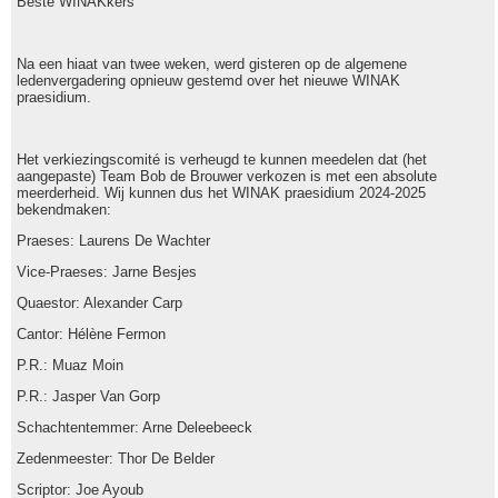
Beste WINAKkers
Na een hiaat van twee weken, werd gisteren op de algemene
ledenvergadering opnieuw gestemd over het nieuwe WINAK
praesidium.
Het verkiezingscomité is verheugd te kunnen meedelen dat (het
aangepaste) Team Bob de Brouwer verkozen is met een absolute
meerderheid. Wij kunnen dus het WINAK praesidium 2024-2025
bekendmaken:
Praeses: Laurens De Wachter
Vice-Praeses: Jarne Besjes
Quaestor: Alexander Carp
Cantor: Hélène Fermon
P.R.: Muaz Moin
P.R.: Jasper Van Gorp
Schachtentemmer: Arne Deleebeeck
Zedenmeester: Thor De Belder
Scriptor: Joe Ayoub