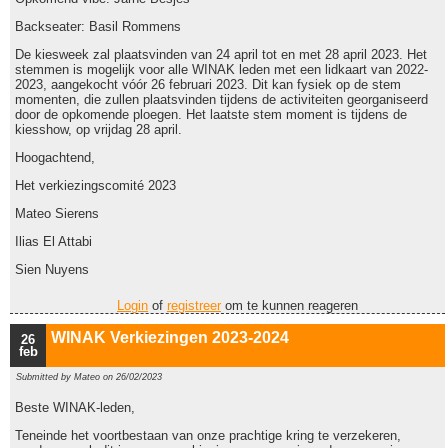
Backseater: Basil Rommens
De kiesweek zal plaatsvinden van 24 april tot en met 28 april 2023. Het
stemmen is mogelijk voor alle WINAK leden met een lidkaart van 2022-
2023, aangekocht vóór 26 februari 2023. Dit kan fysiek op de stem
momenten, die zullen plaatsvinden tijdens de activiteiten georganiseerd
door de opkomende ploegen. Het laatste stem moment is tijdens de
kiesshow, op vrijdag 28 april.
Hoogachtend,
Het verkiezingscomité 2023
Mateo Sierens
Ilias El Attabi
Sien Nuyens
Login
of
registreer
om te kunnen reageren
WINAK Verkiezingen 2023-2024
26
feb
Submitted by
Mateo
on 26/02/2023
Beste WINAK-leden,
Teneinde het voortbestaan van onze prachtige kring te verzekeren,