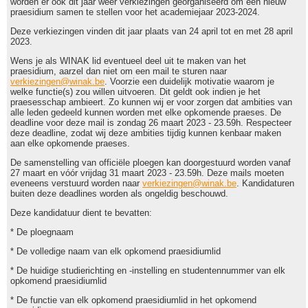
worden er ook dit jaar weer verkiezingen georganiseerd om een nieuw
praesidium samen te stellen voor het academiejaar 2023-2024.
Deze verkiezingen vinden dit jaar plaats van 24 april tot en met 28 april
2023.
Wens je als WINAK lid eventueel deel uit te maken van het
praesidium, aarzel dan niet om een mail te sturen naar
verkiezingen@winak.be
. Voorzie een duidelijk motivatie waarom je
welke functie(s) zou willen uitvoeren. Dit geldt ook indien je het
praesesschap ambieert. Zo kunnen wij er voor zorgen dat ambities van
alle leden gedeeld kunnen worden met elke opkomende praeses. De
deadline voor deze mail is zondag 26 maart 2023 - 23.59h. Respecteer
deze deadline, zodat wij deze ambities tijdig kunnen kenbaar maken
aan elke opkomende praeses.
De samenstelling van officiële ploegen kan doorgestuurd worden vanaf
27 maart en vóór vrijdag 31 maart 2023 - 23.59h. Deze mails moeten
eveneens verstuurd worden naar
verkiezingen@winak.be
. Kandidaturen
buiten deze deadlines worden als ongeldig beschouwd.
Deze kandidatuur dient te bevatten:
* De ploegnaam
* De volledige naam van elk opkomend praesidiumlid
* De huidige studierichting en -instelling en studentennummer van elk
opkomend praesidiumlid
* De functie van elk opkomend praesidiumlid in het opkomend