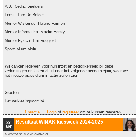
V.U.: Cédric Snelders
Feest: Thor De Belder
Mentor Wiskunde: Hélène Fermon
Mentor Informatica: Maxim Heraly
Mentor Fysica: Tim Roegiest
Sport: Muaz Moin
Wij danken iedereen voor hun inzet en betrokkenheid bij deze
verkiezingen en kijken al uit naar het volgende academiejaar, waar we
het nieuwe praesidium in actie zullen zien!
Groeten,
Het verkiezingscomité
1 reactie
Login
of
registreer
om te kunnen reageren
Resultaat WINAK kiesweek 2024-2025
27
apr
Submitted by
Louis
on 27/04/2024