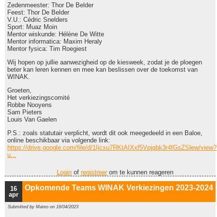
Zedenmeester: Thor De Belder
Feest: Thor De Belder
V.U.: Cédric Snelders
Sport: Muaz Moin
Mentor wiskunde: Hélène De Witte
Mentor informatica: Maxim Heraly
Mentor fysica: Tim Roegiest
Wij hopen op jullie aanwezigheid op de kiesweek, zodat je de ploegen
beter kan leren kennen en mee kan beslissen over de toekomst van
WINAK.
Groeten,
Het verkiezingscomité
Robbe Nooyens
Sam Pieters
Louis Van Gaelen
P.S.: zoals statutair verplicht, wordt dit ook meegedeeld in een Baloe,
online beschikbaar via volgende link:
https://drive.google.com/file/d/1Ijcxu7RKtAIXxf5Vpjqbk3r4fGsZSlew/view?
u...
Login
of
registreer
om te kunnen reageren
Opkomende Teams WINAK Verkiezingen 2023-2024
16
apr
Submitted by
Mateo
on 16/04/2023