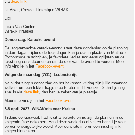
via
deze link
.
Ut Vivat, Crescat Floreatque WINAK!
Dixi
Louis Van Gaelen
WINAK Praeses
Donderdag: Karaoke-avond
De langverwachte karaoke-avond staat deze donderdag op de planning
in den Hagar. Tijdens de feestdagen kan je dus in plaats van Matlab- of
Pythoncode te schrijven, je favoriete liedjes nog eens oplijsten en de
tekst nog eens doornemen om de ster van de avond te worden. Meer
info vind je in het
Facebook-event
.
Volgende maandag (7/11): Ledenetentje
Na al dat zingen donderdag en het bekomen vrijdag zijn jullie maandag
welkom om een lekker hapje mee te eten in El Rodizio. Schrijf je nog
snel in via
deze link
, dan ben je zeker van je plaatsje.
Meer info vind je in het
Facebook-event
.
3-8 april 2023: WINAKreis naar Krakau
Tijdens de kiesweek had ik dit al beloofd en nu zijn de plannen in de
volgende fase gekomen. Houd deze week dus al vrij en bereid je voor
op een onvergetelijke week! Meer concrete info en een inschrijflink
volgen binnenkort.