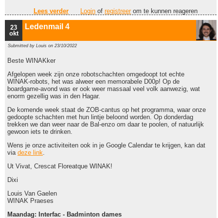
Lees verder
over Ledenmail 5
Login
of
registreer
om te kunnen reageren
Ledenmail 4
23
okt
Submitted by
Louis
on 23/10/2022
Beste WINAKker
Afgelopen week zijn onze robotschachten omgedoopt tot echte
WINAK-robots, het was alweer een memorabele D00p! Op de
boardgame-avond was er ook weer massaal veel volk aanwezig, wat
enorm gezellig was in den Hagar.
De komende week staat de ZOB-cantus op het programma, waar onze
gedoopte schachten met hun lintje beloond worden. Op donderdag
trekken we dan weer naar de Bal-enzo om daar te poolen, of natuurlijk
gewoon iets te drinken.
Wens je onze activiteiten ook in je Google Calendar te krijgen, kan dat
via
deze link
.
Ut Vivat, Crescat Floreatque WINAK!
Dixi
Louis Van Gaelen
WINAK Praeses
Maandag: Interfac - Badminton dames