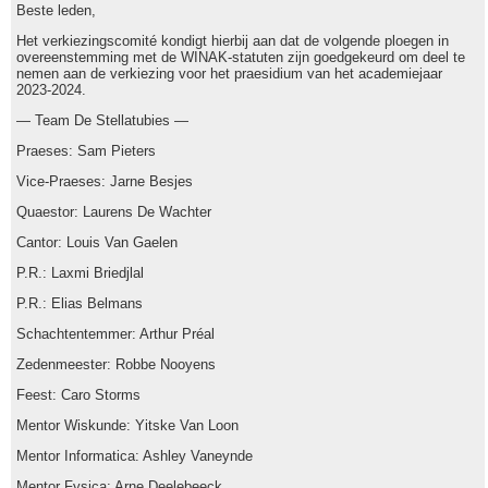
Beste leden,
Het verkiezingscomité kondigt hierbij aan dat de volgende ploegen in
overeenstemming met de WINAK-statuten zijn goedgekeurd om deel te
nemen aan de verkiezing voor het praesidium van het academiejaar
2023-2024.
— Team De Stellatubies —
Praeses: Sam Pieters
Vice-Praeses: Jarne Besjes
Quaestor: Laurens De Wachter
Cantor: Louis Van Gaelen
P.R.: Laxmi Briedjlal
P.R.: Elias Belmans
Schachtentemmer: Arthur Préal
Zedenmeester: Robbe Nooyens
Feest: Caro Storms
Mentor Wiskunde: Yitske Van Loon
Mentor Informatica: Ashley Vaneynde
Mentor Fysica: Arne Deelebeeck