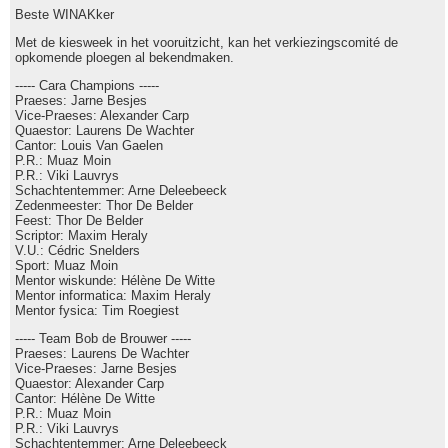
Beste WINAKker
Met de kiesweek in het vooruitzicht, kan het verkiezingscomité de
opkomende ploegen al bekendmaken.
----- Cara Champions -----
Praeses: Jarne Besjes
Vice-Praeses: Alexander Carp
Quaestor: Laurens De Wachter
Cantor: Louis Van Gaelen
P.R.: Muaz Moin
P.R.: Viki Lauvrys
Schachtentemmer: Arne Deleebeeck
Zedenmeester: Thor De Belder
Feest: Thor De Belder
Scriptor: Maxim Heraly
V.U.: Cédric Snelders
Sport: Muaz Moin
Mentor wiskunde: Hélène De Witte
Mentor informatica: Maxim Heraly
Mentor fysica: Tim Roegiest
----- Team Bob de Brouwer -----
Praeses: Laurens De Wachter
Vice-Praeses: Jarne Besjes
Quaestor: Alexander Carp
Cantor: Hélène De Witte
P.R.: Muaz Moin
P.R.: Viki Lauvrys
Schachtentemmer: Arne Deleebeeck