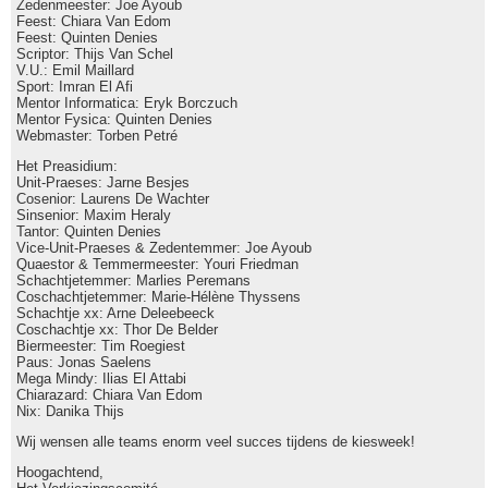
Zedenmeester: Joe Ayoub
Feest: Chiara Van Edom
Feest: Quinten Denies
Scriptor: Thijs Van Schel
V.U.: Emil Maillard
Sport: Imran El Afi
Mentor Informatica: Eryk Borczuch
Mentor Fysica: Quinten Denies
Webmaster: Torben Petré
Het Preasidium:
Unit-Praeses: Jarne Besjes
Cosenior: Laurens De Wachter
Sinsenior: Maxim Heraly
Tantor: Quinten Denies
Vice-Unit-Praeses & Zedentemmer: Joe Ayoub
Quaestor & Temmermeester: Youri Friedman
Schachtjetemmer: Marlies Peremans
Coschachtjetemmer: Marie-Hélène Thyssens
Schachtje xx: Arne Deleebeeck
Coschachtje xx: Thor De Belder
Biermeester: Tim Roegiest
Paus: Jonas Saelens
Mega Mindy: Ilias El Attabi
Chiarazard: Chiara Van Edom
Nix: Danika Thijs
Wij wensen alle teams enorm veel succes tijdens de kiesweek!
Hoogachtend,