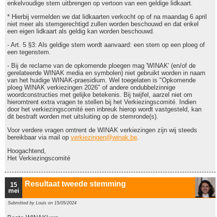
enkelvoudige stem uitbrengen op vertoon van een geldige lidkaart.
* Hierbij vermelden we dat lidkaarten verkocht op of na maandag 6 april
niet meer als stemgerechtigd zullen worden beschouwd en dat enkel
een eigen lidkaart als geldig kan worden beschouwd.
- Art. 5 §3: Als geldige stem wordt aanvaard: een stem op een ploeg of
een tegenstem.
- Bij de reclame van de opkomende ploegen mag 'WINAK' (en/of de
gerelateerde WINAK media en symbolen) niet gebruikt worden in naam
van het huidige WINAK-praesidium. Wel toegelaten is "Opkomende
ploeg WINAK verkiezingen 2026" of andere ondubbelzinnige
woordconstructies met gelijke betekenis. Bij twijfel, aarzel niet om
hieromtrent extra vragen te stellen bij het Verkiezingscomité. Indien
door het verkiezingscomité een inbreuk hierop wordt vastgesteld, kan
dit bestraft worden met uitsluiting op de stemronde(s).
Voor verdere vragen omtrent de WINAK verkiezingen zijn wij steeds
bereikbaar via mail op
verkiezingen@winak.be
.
Hoogachtend,
Het Verkiezingscomité
Resultaat tweede stemming
15
mei
Submitted by
Louis
on 15/05/2024