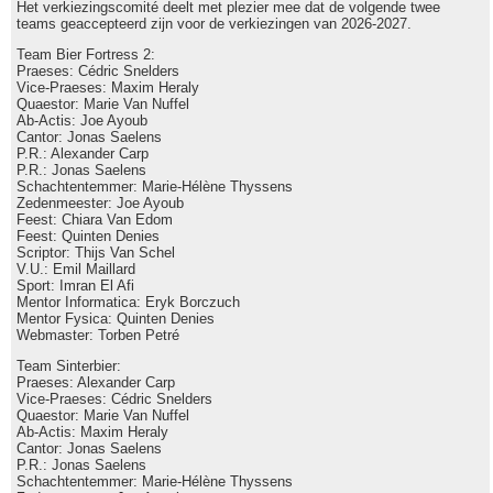
Het verkiezingscomité deelt met plezier mee dat de volgende twee
teams geaccepteerd zijn voor de verkiezingen van 2026-2027.
Team Bier Fortress 2:
Praeses: Cédric Snelders
Vice-Praeses: Maxim Heraly
Quaestor: Marie Van Nuffel
Ab-Actis: Joe Ayoub
Cantor: Jonas Saelens
P.R.: Alexander Carp
P.R.: Jonas Saelens
Schachtentemmer: Marie-Hélène Thyssens
Zedenmeester: Joe Ayoub
Feest: Chiara Van Edom
Feest: Quinten Denies
Scriptor: Thijs Van Schel
V.U.: Emil Maillard
Sport: Imran El Afi
Mentor Informatica: Eryk Borczuch
Mentor Fysica: Quinten Denies
Webmaster: Torben Petré
Team Sinterbier:
Praeses: Alexander Carp
Vice-Praeses: Cédric Snelders
Quaestor: Marie Van Nuffel
Ab-Actis: Maxim Heraly
Cantor: Jonas Saelens
P.R.: Jonas Saelens
Schachtentemmer: Marie-Hélène Thyssens